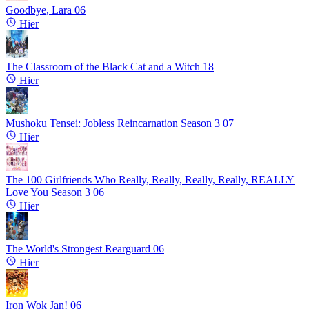
Goodbye, Lara
06
Hier
The Classroom of the Black Cat and a Witch
18
Hier
Mushoku Tensei: Jobless Reincarnation Season 3
07
Hier
The 100 Girlfriends Who Really, Really, Really, Really, REALLY
Love You Season 3
06
Hier
The World's Strongest Rearguard
06
Hier
Iron Wok Jan!
06