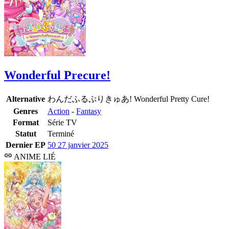
Wonderful Precure!
Alternative
わんだふるぷりきゅあ! Wonderful Pretty Cure!
Genres
Action
-
Fantasy
Format
Série TV
Statut
Terminé
Dernier EP
50
27 janvier 2025
ANIME LIÉ