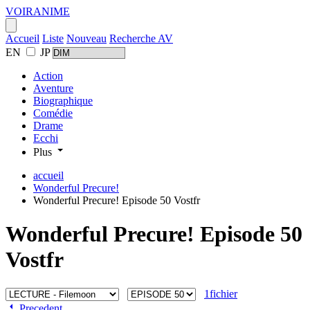
VOIR
ANIME
Accueil
Liste
Nouveau
Recherche AV
EN
JP
Action
Aventure
Biographique
Comédie
Drame
Ecchi
Plus
accueil
Wonderful Precure!
Wonderful Precure! Episode 50 Vostfr
Wonderful Precure! Episode 50
Vostfr
1fichier
Precedent