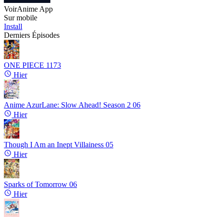
VoirAnime App
Sur mobile
Install
Derniers Épisodes
ONE PIECE
1173
Hier
Anime AzurLane: Slow Ahead! Season 2
06
Hier
Though I Am an Inept Villainess
05
Hier
Sparks of Tomorrow
06
Hier